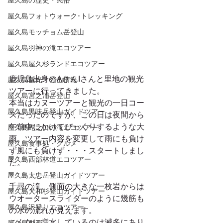
屋久島の歴史・民俗
屋久島フォトウォーク･トレッキング
屋久島モッチョム岳登山
屋久島羽神の滝エコツアー
屋久島屋久杉ランドエコツアー
鹿児島出身のAさんIさんと里地の観光
屋久島観光・登山情報
ツアーに行ってきました。 
屋久島宮之浦岳登山
本当はカヌーツアーと観光の一日コー
屋久島黒味岳登山ガイドツアー
スだったのですが、この日は夜間から
午前中にかけてびっくりするような大
屋久島蛇之口の滝エコツアー
雨。ツアー内容を変更して雨にも負け
屋久島食事処・グルメ
ず風にも負けず・・・スタートしまし
屋久島西部林道エコツアー
た。 
屋久島太忠岳登山ガイドツアー
千尋の滝。側面の大きな一枚岩からは
屋久島大和杉登山ガイドツアー
ウオータースライダーのように幾筋も
屋久島沢登りエコツアー
の水の流れが見えます。 
こんなに増水しているのは滅多にあり