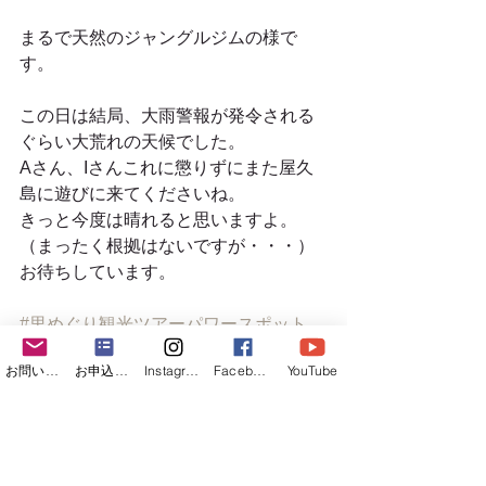
まるで天然のジャングルジムの様で
す。 
この日は結局、大雨警報が発令される
ぐらい大荒れの天候でした。 
Aさん、Iさんこれに懲りずにまた屋久
島に遊びに来てくださいね。 
きっと今度は晴れると思いますよ。
（まったく根拠はないですが・・・）
お待ちしています。 
#里めぐり観光ツアーパワースポット
屋久島里めぐり観光ツアー
お問い合わせフォーム
お申込みフォーム
Instagram
Facebook
YouTube
すべて表示
最新記事