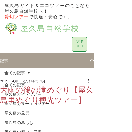
屋久島ガイド＆エコツアーのことなら
屋久島自然学校へ！
貸切ツアー
で快適・安心です。
屋久島自然学校
ME
NU
記事
全ての記事
2015年9月8日
読了時間: 2分
全ての記事
大雨の後の滝めぐり【屋久
屋久島ガイドツアー
島里めぐり観光ツアー】
屋久島カヌーエコツアー
屋久島の風景
屋久島の暮らし