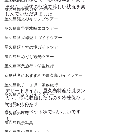
屋久島動画
ません。発想の転換で珍しい状況を楽
屋久島縄文杉ガイドツアー
しんでいただきました。 
屋久島縄文杉キャンプツアー
屋久島白谷雲水峡エコツアー
屋久島番屋峰登山ガイドツアー
屋久島落とすの滝ガイドツアー
屋久島里めぐり観光ツアー
屋久島卒業旅行・学生旅行
春夏秋冬におすすめの屋久島ガイドツアー
屋久島親子・子供・家族旅行
デザートタイム。屋久島特産冷凍タン
屋久島岳参りガイドツアー
カン。冬に収穫したものを冷凍保存し
屋久島のおみやげ
ておきました。 
少しシャーベット状でおいしいです
屋久島の植物
よ。 
屋久島風景写真