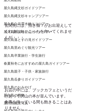
屋久島動画
屋久島縄文杉ガイドツアー
屋久島縄文杉キャンプツアー
屋久島白谷雲水峡エコツアー
玄関先には、招き猫？がお出迎えして
くれました。こっちを向いてくれませ
屋久島番屋峰登山ガイドツアー
んが・・・
屋久島落とすの滝ガイドツアー
屋久島里めぐり観光ツアー
屋久島卒業旅行・学生旅行
春夏秋冬におすすめの屋久島ガイドツアー
屋久島親子・子供・家族旅行
屋久島岳参りガイドツアー
屋久島のおみやげ
お店の中には、ブックカフェというだ
屋久島の植物
けあって沢山の本が並んでいます。
食事を待っている間も飽きることはあ
屋久島風景写真
りません。