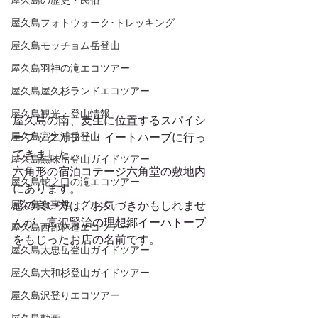
屋久島の歴史・民俗
屋久島フォトウォーク･トレッキング
屋久島モッチョム岳登山
屋久島羽神の滝エコツアー
屋久島屋久杉ランドエコツアー
屋久島観光・登山情報
屋久島の南、麦生に位置するスパイシ
屋久島宮之浦岳登山
ーブックカフェ・イートハーブに行っ
てきました。
屋久島黒味岳登山ガイドツアー
六角形の宿泊コテージ六角堂の敷地内
屋久島蛇之口の滝エコツアー
にあります。
屋久島食事処・グルメ
感の良い方は、お気づきかもしれませ
んが、宮沢賢治の理想郷イーハトーブ
屋久島西部林道エコツアー
をもじったお店の名前です。
屋久島太忠岳登山ガイドツアー
屋久島大和杉登山ガイドツアー
屋久島沢登りエコツアー