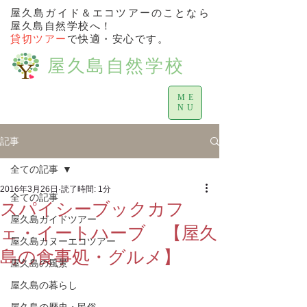
屋久島ガイド＆エコツアーのことなら
屋久島自然学校へ！
貸切ツアー
で快適・安心です。
屋久島自然学校
ME
NU
記事
全ての記事
2016年3月26日
読了時間: 1分
全ての記事
スパイシーブックカフ
屋久島ガイドツアー
ェ・イートハーブ 【屋久
屋久島カヌーエコツアー
島の食事処・グルメ】
屋久島の風景
屋久島の暮らし