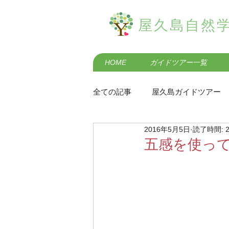
屋久島自然
HOME
ガイドツアー一覧
全ての記事
屋久島ガイドツアー
2016年5月5日
読了時間: 
屋久島の歴史・民俗
屋久島
五感を使っ
屋久島羽神の滝エコツアー
屋久島黒味岳登山ガイドツアー