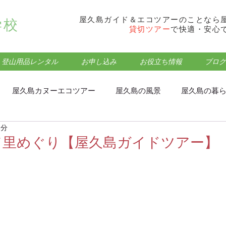
屋久島ガイド＆エコツアーのことなら
学校
貸切ツアー
で快適・安心
登山用品レンタル
お申し込み
お役立ち情報
ブログ
屋久島カヌーエコツアー
屋久島の風景
屋久島の暮
2分
フォトウォーク･トレッキング
屋久島モッチョム岳登山
て里めぐり【屋久島ガイドツアー】
屋久島屋久杉ランドエコツアー
屋久島観光・登山情報
屋久島蛇之口の滝エコツアー
屋久島食事処・グルメ