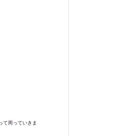
ー
ンプツアー
アー
ドツアー
って周っていきま