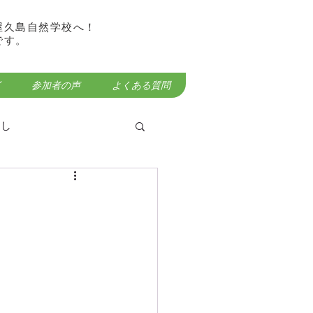
屋久島自然学校へ！
です。
参加者の声
よくある質問
らし
屋久島宮之浦岳登山