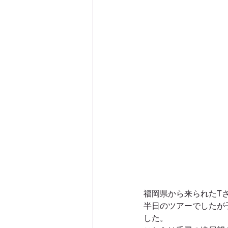
屋久島西部林道エコツアー
屋久島沢登りエコツアー
屋
屋久島白谷雲水峡エコツアー
屋久島里めぐり観光ツアー
屋久島親子・子供・家族旅行
福岡県から来られたT
半日のツアーでしたが
した。