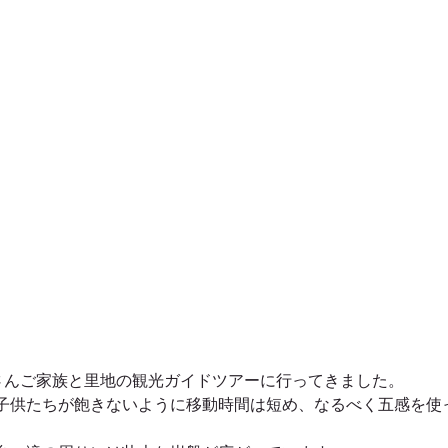
屋久島太忠岳登山ガイドツアー
屋久島大和杉登山ガイドツア
久島動画
屋久島縄文杉ガイドツアー
屋久島縄文杉キャ
屋久島番屋峰登山ガイドツアー
屋久島落とすの滝ガイドツ
屋久島卒業旅行・学生旅行
春夏秋冬におすすめの屋久島ガイ
屋久島岳参りガイドツアー
屋久島のおみやげ
さんご家族と里地の観光ガイドツアーに行ってきました。
子供たちが飽きないように移動時間は短め、なるべく五感を使