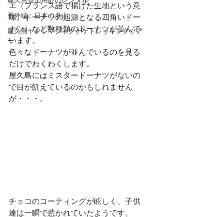
屋久島登山用品のレンタル
エ（フランス語で揚げた生地という意
番外編 日本の名山
味。ドーナツの起源となる四角いドー
ナツ）など数種類のドーナツが並んで
屋久島ヤクシマシャクナゲトレッキングツア
います。
ー
色々なドーナツが並んでいるのを見る
だけでわくわくします。
屋久島にはミスタードーナツがないの
で目が飢えているのかもしれません
が・・・。
チョコのコーティングが眩しく、子供
達は一瞬で惹かれていたようです。