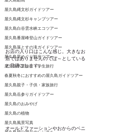
屋久島動画
屋久島縄文杉ガイドツアー
屋久島縄文杉キャンプツアー
屋久島白谷雲水峡エコツアー
屋久島番屋峰登山ガイドツアー
屋久島落とすの滝ガイドツアー
お店の入り口はこんな感じ。大きなお
屋久島里めぐり観光ツアー
店ではありませんのでぼ～としている
と見過ごします。
屋久島卒業旅行・学生旅行
春夏秋冬におすすめの屋久島ガイドツアー
屋久島親子・子供・家族旅行
屋久島岳参りガイドツアー
屋久島のおみやげ
屋久島の植物
屋久島風景写真
オールドファーションやおからのベニ