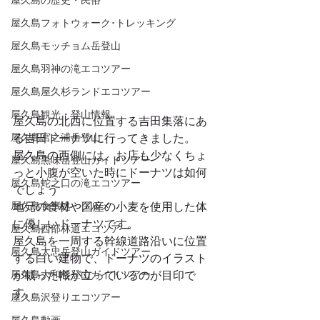
屋久島の歴史・民俗
屋久島フォトウォーク･トレッキング
屋久島モッチョム岳登山
屋久島羽神の滝エコツアー
屋久島屋久杉ランドエコツアー
屋久島観光・登山情報
屋久島の北西に位置する吉田集落にあ
屋久島宮之浦岳登山
る吉田ドーナツに行ってきました。
屋久島の西側には、お店も少なくちょ
屋久島黒味岳登山ガイドツアー
っと小腹が空いた時にドーナツは如何
屋久島蛇之口の滝エコツアー
でしょう
屋久島食事処・グルメ
地元の食材や国産の小麦を使用した体
に優しいドーナツです。
屋久島西部林道エコツアー
屋久島を一周する幹線道路沿いに位置
屋久島太忠岳登山ガイドツアー
する白い建物で、ドーナツのイラスト
屋久島大和杉登山ガイドツアー
が載った幟が立っているのが目印で
す。
屋久島沢登りエコツアー