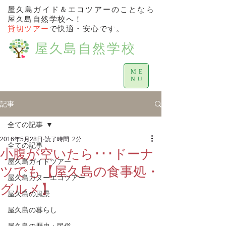
屋久島ガイド＆エコツアーのことなら
屋久島自然学校へ！
貸切ツアー
で快適・安心です。
屋久島自然学校
ME
NU
記事
全ての記事
2016年5月28日
読了時間: 2分
全ての記事
小腹が空いたら･･･ドーナ
屋久島ガイドツアー
ツでも【屋久島の食事処・
屋久島カヌーエコツアー
グルメ】
屋久島の風景
屋久島の暮らし