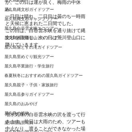
屋久島動画
が、この日は運が良く、梅雨の中休
み。
屋久島縄文杉ガイドツアー
一日目は晴れ、二日目は曇のち一時雨
屋久島縄文杉キャンプツアー
と天候に恵まれた二日間でした。
屋久島白谷雲水峡エコツアー
この日は、白谷雲水峡を通り抜けて縄
文杉を目指し、次の日は荒川登山口に
屋久島番屋峰登山ガイドツアー
降りていきます。
屋久島落とすの滝ガイドツアー
屋久島里めぐり観光ツアー
屋久島卒業旅行・学生旅行
春夏秋冬におすすめの屋久島ガイドツアー
屋久島親子・子供・家族旅行
屋久島岳参りガイドツアー
屋久島のおみやげ
屋久島の植物
増水気味の白谷雲水峡の沢を渡って行
きます。前日は大雨のため、ツアーも
屋久島風景写真
中止なり、渡ることができなかった場