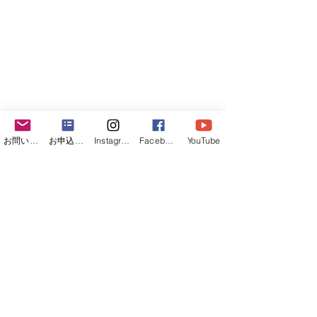
お問い合わせフォーム
お申込みフォーム
Instagram
Facebook
YouTube
朝の縄文杉。前日は霧がかかってはっ
きり見えなかったのですが、この日は
バッチリです。