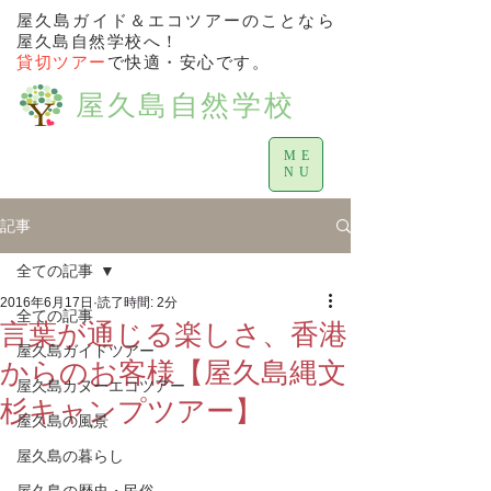
屋久島ガイド＆エコツアーのことなら
屋久島自然学校へ！
貸切ツアー
で快適・安心です。
屋久島自然学校
ME
NU
記事
全ての記事
2016年6月17日
読了時間: 2分
全ての記事
言葉が通じる楽しさ、香港
屋久島ガイドツアー
からのお客様【屋久島縄文
屋久島カヌーエコツアー
杉キャンプツアー】
屋久島の風景
屋久島の暮らし