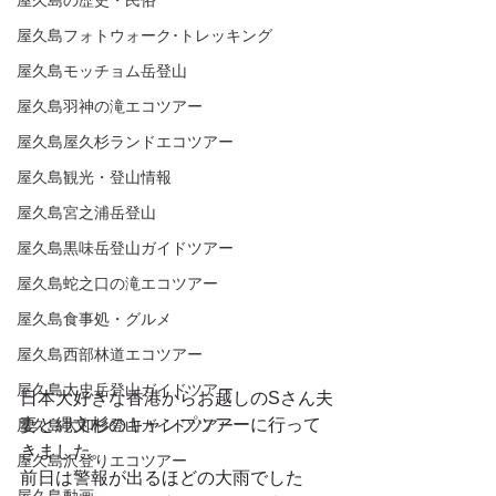
屋久島の歴史・民俗
屋久島フォトウォーク･トレッキング
屋久島モッチョム岳登山
屋久島羽神の滝エコツアー
屋久島屋久杉ランドエコツアー
屋久島観光・登山情報
屋久島宮之浦岳登山
屋久島黒味岳登山ガイドツアー
屋久島蛇之口の滝エコツアー
屋久島食事処・グルメ
屋久島西部林道エコツアー
屋久島太忠岳登山ガイドツアー
日本大好きな香港からお越しのSさん夫
妻と縄文杉のキャンプツアーに行って
屋久島大和杉登山ガイドツアー
きました。
屋久島沢登りエコツアー
前日は警報が出るほどの大雨でした