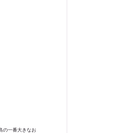
ー
ンプツアー
アー
ドツアー
島の一番大きなお