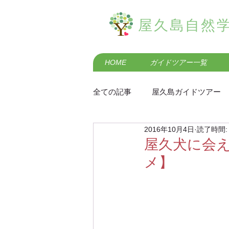
屋久島自然
HOME
ガイドツアー一覧
全ての記事
屋久島ガイドツアー
2016年10月4日
読了時間:
屋久島の歴史・民俗
屋久島
屋久犬に会
メ】
屋久島羽神の滝エコツアー
屋久島黒味岳登山ガイドツアー