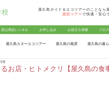
屋久島ガイド＆エコツアーのことなら
学校
貸切ツアー
で快適・安心
登山用品レンタル
お申し込み
お役立ち情報
ブログ
屋久島カヌーエコツアー
屋久島の風景
屋久島の暮
 1分
フォトウォーク･トレッキング
屋久島モッチョム岳登山
えるお店・ヒトメクリ【屋久島の食
屋久島屋久杉ランドエコツアー
屋久島観光・登山情報
屋久島蛇之口の滝エコツアー
屋久島食事処・グルメ