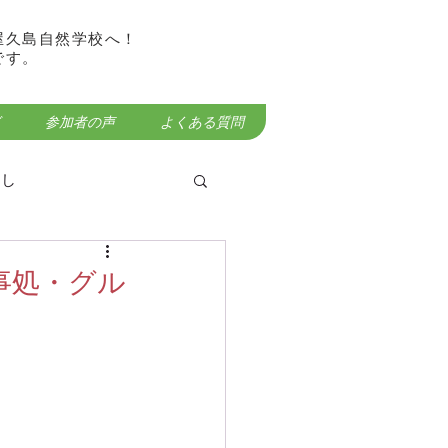
屋久島自然学校へ！
です。
参加者の声
よくある質問
らし
事処・グル
屋久島宮之浦岳登山