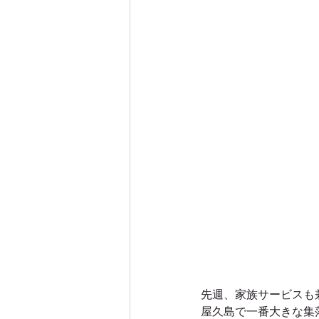
屋久島西部林道エコツアー
屋久島沢登りエコツアー
屋
屋久島白谷雲水峡エコツアー
屋久島里めぐり観光ツアー
屋久島親子・子供・家族旅行
先週、家族サービスも
屋久島で一番大きな集