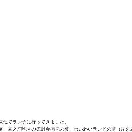
屋久島太忠岳登山ガイドツアー
屋久島大和杉登山ガイドツア
久島動画
屋久島縄文杉ガイドツアー
屋久島縄文杉キャ
屋久島番屋峰登山ガイドツアー
屋久島落とすの滝ガイドツ
屋久島卒業旅行・学生旅行
春夏秋冬におすすめの屋久島ガイ
屋久島岳参りガイドツアー
屋久島のおみやげ
兼ねてランチに行ってきました。
落、宮之浦地区の徳洲会病院の横、わいわいランドの前（屋久