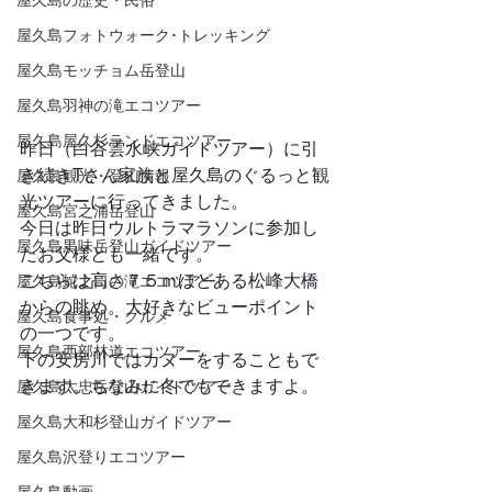
屋久島の歴史・民俗
屋久島フォトウォーク･トレッキング
屋久島モッチョム岳登山
屋久島羽神の滝エコツアー
屋久島屋久杉ランドエコツアー
昨日（白谷雲水峡ガイドツアー）に引
き続きTさん家族と屋久島のぐるっと観
屋久島観光・登山情報
光ツアーに行ってきました。
屋久島宮之浦岳登山
今日は昨日ウルトラマラソンに参加し
屋久島黒味岳登山ガイドツアー
たお父様とも一緒です。
こちらは高さ７５ｍほどある松峰大橋
屋久島蛇之口の滝エコツアー
からの眺め。大好きなビューポイント
屋久島食事処・グルメ
の一つです。
屋久島西部林道エコツアー
下の安房川ではカヌーをすることもで
きます。ちなみに冬でもできますよ。
屋久島太忠岳登山ガイドツアー
屋久島大和杉登山ガイドツアー
屋久島沢登りエコツアー