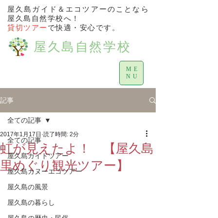
屋久島ガイド＆エコツアーのことなら
屋久島自然学校へ！
貸切ツアー
で快適・安心です。
屋久島自然学校
ME
NU
記事
全ての記事
2017年1月17日
読了時間: 2分
全ての記事
虹が見えたよ！ 【屋久島
屋久島ガイドツアー
里めぐり観光ツアー】
屋久島カヌーエコツアー
屋久島の風景
屋久島の暮らし