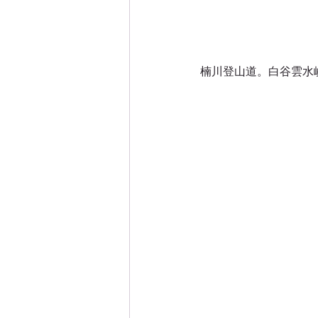
楠川登山道。白谷雲水峡