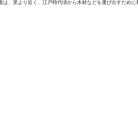
道は、里より近く、江戸時代頃から木材などを運び出すために
屋久島太忠岳登山ガイドツアー
屋久島大和杉登山ガイドツア
久島動画
屋久島縄文杉ガイドツアー
屋久島縄文杉キャ
屋久島番屋峰登山ガイドツアー
屋久島落とすの滝ガイドツ
屋久島卒業旅行・学生旅行
春夏秋冬におすすめの屋久島ガイ
屋久島岳参りガイドツアー
屋久島のおみやげ