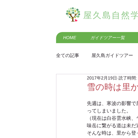
屋久島自然
HOME
ガイドツアー一覧
全ての記事
屋久島ガイドツアー
2017年2月19日
読了時間:
屋久島の歴史・民俗
屋久島
雪の時は里
先週は、寒波の影響で
屋久島羽神の滝エコツアー
ってしまいました。
（現在は白谷雲水峡、
味岳に繋がる道は未だ
屋久島黒味岳登山ガイドツアー
そんな時は、里から登