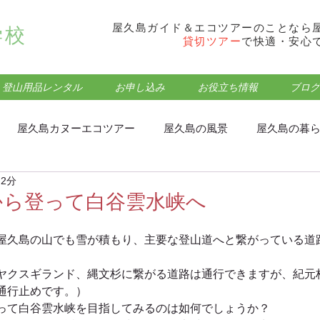
屋久島ガイド＆エコツアーのことなら
学校
貸切ツアー
で快適・安心
登山用品レンタル
お申し込み
お役立ち情報
ブログ
屋久島カヌーエコツアー
屋久島の風景
屋久島の暮
 2分
フォトウォーク･トレッキング
屋久島モッチョム岳登山
から登って白谷雲水峡へ
屋久島の山でも雪が積もり、主要な登山道へと繋がっている道
屋久島屋久杉ランドエコツアー
屋久島観光・登山情報
ヤクスギランド、縄文杉に繋がる道路は通行できますが、紀元
通行止めです。）
屋久島蛇之口の滝エコツアー
屋久島食事処・グルメ
って白谷雲水峡を目指してみるのは如何でしょうか？