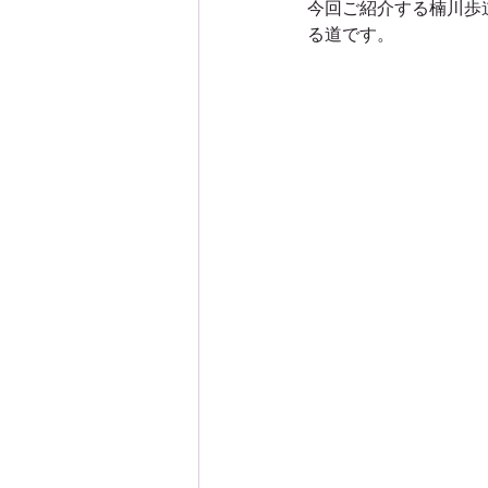
今回ご紹介する楠川歩
る道です。
屋久島西部林道エコツアー
屋久島沢登りエコツアー
屋
屋久島白谷雲水峡エコツアー
屋久島里めぐり観光ツアー
屋久島親子・子供・家族旅行