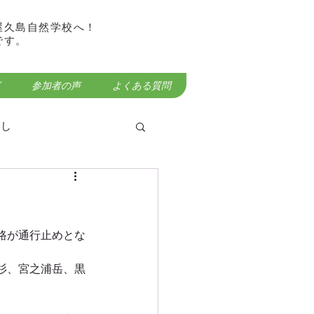
屋久島自然学校へ！
です。
参加者の声
よくある質問
らし
路が通行止めとな
屋久島宮之浦岳登山
杉、宮之浦岳、黒