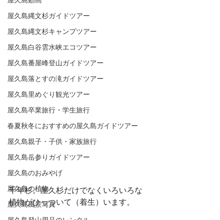
屋久島動画
屋久島縄文杉ガイドツアー
屋久島縄文杉キャンプツアー
屋久島白谷雲水峡エコツアー
屋久島番屋峰登山ガイドツアー
屋久島落とすの滝ガイドツアー
屋久島里めぐり観光ツアー
屋久島卒業旅行・学生旅行
春夏秋冬におすすめの屋久島ガイドツアー
屋久島親子・子供・家族旅行
屋久島岳参りガイドツアー
屋久島のおみやげ
屋久島の植物
千年杉。屋久杉だけでなくいろいろな
植物がひっついて（着生）います。 
屋久島風景写真