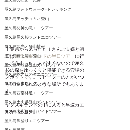
屋久島の歴史・民俗
屋久島フォトウォーク･トレッキング
屋久島モッチョム岳登山
屋久島羽神の滝エコツアー
屋久島屋久杉ランドエコツアー
屋久島観光・登山情報
千葉県から来られたＩさんご夫婦と初
屋久島宮之浦岳登山
日は
ヤクスギランドの半日ツアー
に行
ってきました。人がすくないので屋久
屋久島黒味岳登山ガイドツアー
杉の森をゆっくりと堪能できる穴場の
屋久島蛇之口の滝エコツアー
スポットです。リピーターの方がいつ
屋久島食事処・グルメ
も訪れてくれるような場所でもありま
す。
屋久島西部林道エコツアー
屋久島太忠岳登山ガイドツアー
ヤクスギランドの中に入ると早速カエ
屋久島大和杉登山ガイドツアー
ルがお出迎え。 
屋久島沢登りエコツアー