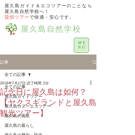
屋久島ガイド＆エコツアーのことなら
屋久島自然学校へ！
貸切ツアー
で快適・安心です。
屋久島自然学校
ME
NU
記事
全ての記事
2018年7月17日
読了時間: 2分
全ての記事
記念日に屋久島は如何？
屋久島ガイドツアー
【ヤクスギランドと屋久島
屋久島カヌーエコツアー
観光ツアー】
屋久島の風景
屋久島の暮らし