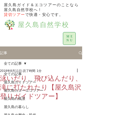
屋久島ガイド＆エコツアーのことなら
屋久島自然学校へ！
貸切ツアー
で快適・安心です。
屋久島自然学校
ME
NU
記事
全ての記事
2018年8月11日
読了時間: 1分
全ての記事
泳いだり、飛び込んだり、
屋久島ガイドツアー
滝に打たれたり【屋久島沢
屋久島カヌーエコツアー
登りガイドツアー】
屋久島の風景
屋久島の暮らし