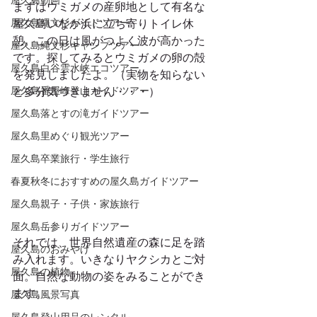
屋久島動画
まずはウミガメの産卵地として有名な
屋久島縄文杉ガイドツアー
屋久島いなか浜に立ち寄りトイレ休
憩。この日は風がつよく波が高かった
屋久島縄文杉キャンプツアー
です。探してみるとウミガメの卵の殻
屋久島白谷雲水峡エコツアー
を発見しましたよ。（実物を知らない
屋久島番屋峰登山ガイドツアー
と多分気づきません・・・）
屋久島落とすの滝ガイドツアー
屋久島里めぐり観光ツアー
屋久島卒業旅行・学生旅行
春夏秋冬におすすめの屋久島ガイドツアー
屋久島親子・子供・家族旅行
屋久島岳参りガイドツアー
それでは、世界自然遺産の森に足を踏
屋久島のおみやげ
み入れます。いきなりヤクシカとご対
屋久島の植物
面。自然な動物の姿をみることができ
ます。 
屋久島風景写真