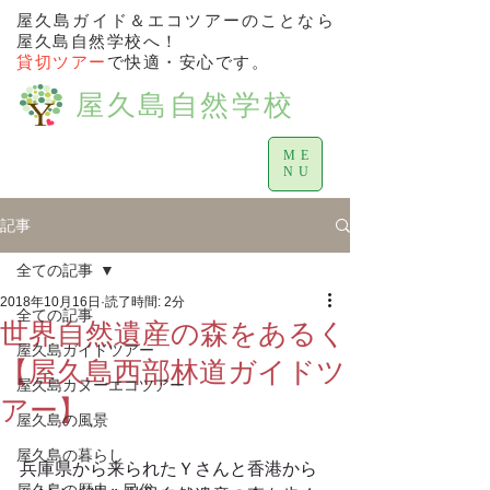
屋久島ガイド＆エコツアーのことなら
屋久島自然学校へ！
貸切ツアー
で快適・安心です。
屋久島自然学校
ME
NU
記事
全ての記事
2018年10月16日
読了時間: 2分
全ての記事
世界自然遺産の森をあるく
屋久島ガイドツアー
【屋久島西部林道ガイドツ
屋久島カヌーエコツアー
アー】
屋久島の風景
屋久島の暮らし
兵庫県から来られたＹさんと香港から