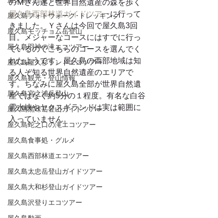
屋久島の歴史・民俗
のＭさん達と世界自然遺産の森を歩く
屋久島西部林道ガイドツアー
に行って
屋久島フォトウォーク･トレッキング
きました。Ｙさんは今回で屋久島3回
屋久島モッチョム岳登山
目。メジャーなコースにはすでに行っ
屋久島羽神の滝エコツアー
ているのでこちらのコースを選んでく
れたようです。屋久島の西部地域は知
屋久島屋久杉ランドエコツアー
る人ぞ知る世界自然遺産のエリアで
屋久島観光・登山情報
す。ちなみに屋久島全部が世界自然遺
屋久島宮之浦岳登山
産ではなく約5分の１程度。有名な白谷
雲水峡やヤクスギランドは実は範囲に
屋久島黒味岳登山ガイドツアー
入っていません。
屋久島蛇之口の滝エコツアー
屋久島食事処・グルメ
屋久島西部林道エコツアー
屋久島太忠岳登山ガイドツアー
屋久島大和杉登山ガイドツアー
屋久島沢登りエコツアー