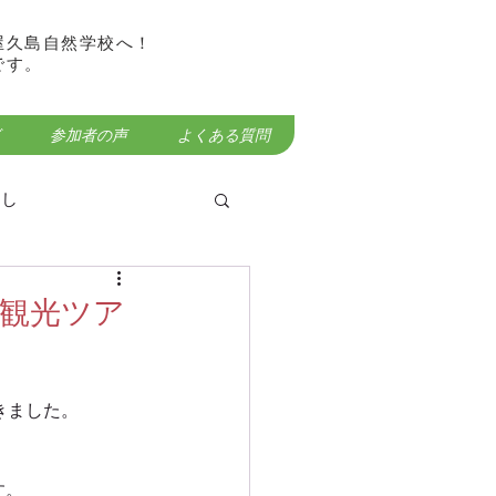
屋久島自然学校へ！
です。
参加者の声
よくある質問
らし
り観光ツア
屋久島宮之浦岳登山
きました。
。
す。