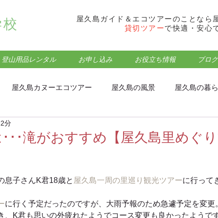
屋久島ガイド＆エコツアーのことなら
学校
貸切ツアー
で快適・安心
登山用品レンタル
お申し込み
お役立ち情報
ブログ
屋久島カヌーエコツアー
屋久島の風景
屋久島の暮
 2分
フォトウォーク･トレッキング
屋久島モッチョム岳登山
･･･滝がおすすめ【屋久島里めぐ
屋久島屋久杉ランドエコツアー
屋久島観光・登山情報
の息子さんK君18歳と
屋久島一周の里巡り観光ツアー
に行って
ー
に行く予定だったのですが、大雨予報のため急遽予定を変更
屋久島蛇之口の滝エコツアー
屋久島食事処・グルメ
き、K君も思いの外疲れたようでコース変更も良かったようで