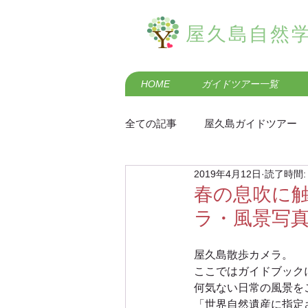
屋久島自然
HOME
ガイドツアー一覧
全ての記事
屋久島ガイドツアー
2019年4月12日
読了時間:
屋久島の歴史・民俗
屋久島
春の息吹に
ラ・風景写
屋久島羽神の滝エコツアー
屋久島散歩カメラ。
ここではガイドブック
何気ない日常の風景を
屋久島黒味岳登山ガイドツアー
「世界自然遺産に指定