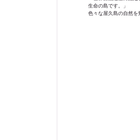
生命の島です。」
色々な屋久島の自然を
屋久島西部林道エコツアー
屋久島沢登りエコツアー
屋
屋久島白谷雲水峡エコツアー
屋久島里めぐり観光ツアー
屋久島親子・子供・家族旅行