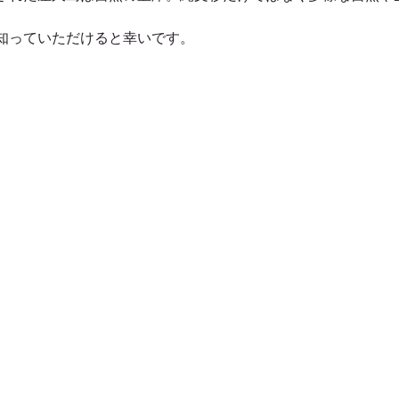
知っていただけると幸いです。
屋久島太忠岳登山ガイドツアー
屋久島大和杉登山ガイドツア
久島動画
屋久島縄文杉ガイドツアー
屋久島縄文杉キャ
屋久島番屋峰登山ガイドツアー
屋久島落とすの滝ガイドツ
屋久島卒業旅行・学生旅行
春夏秋冬におすすめの屋久島ガイ
屋久島岳参りガイドツアー
屋久島のおみやげ