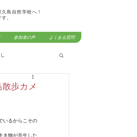
屋久島自然学校へ！
です。
参加者の声
よくある質問
らし
島散歩カメ
屋久島宮之浦岳登山
でいるからこその
生き物が共生した