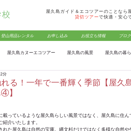
屋久島ガイド＆エコツアーのことなら
学校
貸切ツアー
で快適・安心
登山用品レンタル
お申し込み
お役立ち情報
ブログ
屋久島カヌーエコツアー
屋久島の風景
屋久島の暮
 2分
フォトウォーク･トレッキング
屋久島モッチョム岳登山
触れる！一年で一番輝く季節【屋久
真④】
屋久島屋久杉ランドエコツアー
屋久島観光・登山情報
に載っているような屋久島らしい風景ではなく、屋久島に住ん
ご紹介いたします。
屋久島蛇之口の滝エコツアー
屋久島食事処・グルメ
された屋久島は自然の宝庫。縄文杉だけではなく多様な自然や