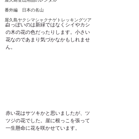
屋久島登山用品のレンタル
番外編 日本の名山
屋久島ヤクシマシャクナゲトレッキングツア
白っぽいのは新緑ではなくシイやカシ
ー
の木の花の色だったりします。小さい
花なのであまり気づかなかもしれませ
ん。 
赤い花はサツキかと思いましたが、ツ
ツジの花でした。崖に根っこを張って
一生懸命に花を咲かせています。