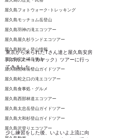
屋久島の歴史・民俗
屋久島フォトウォーク･トレッキング
屋久島モッチョム岳登山
屋久島羽神の滝エコツアー
屋久島屋久杉ランドエコツアー
屋久島観光・登山情報
東京から来られたTさん達と屋久島安房
屋久島宮之浦岳登山
川のカヌー（カヤック）ツアーに行っ
てきました。 
屋久島黒味岳登山ガイドツアー
屋久島蛇之口の滝エコツアー
屋久島食事処・グルメ
屋久島西部林道エコツアー
屋久島太忠岳登山ガイドツアー
屋久島大和杉登山ガイドツアー
屋久島沢登りエコツアー
少し練習をした後、いよいよ上流に向