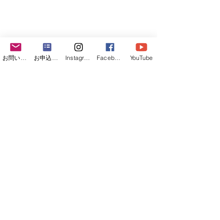
お問い合わせフォーム
お申込みフォーム
Instagram
Facebook
YouTube
潮が引いてきて行きは水に沈んでいた
砂浜が帰りはあらわになってなってい
ました。
屋久島と言えば、山登りや森歩きを連
想されると思いますが、このように川
で遊ぶのも楽しいですよ。
連日、山などに登るよりは間にカヌー
ツアーのような息抜きを入れるのがお
すすめです。
屋久島カヌーツアーはこちら
。