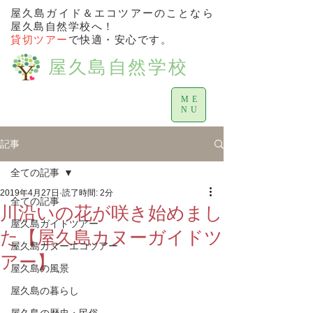
屋久島ガイド＆エコツアーのことなら
屋久島自然学校へ！
貸切ツアー
で快適・安心です。
屋久島自然学校
ME
NU
記事
全ての記事
2019年4月27日
読了時間: 2分
全ての記事
川沿いの花が咲き始めまし
屋久島ガイドツアー
た【屋久島カヌーガイドツ
屋久島カヌーエコツアー
アー】
屋久島の風景
屋久島の暮らし