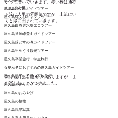
屋久島動画
かって漕いでいきます。赤い橋は通称
まんてん橋。
屋久島縄文杉ガイドツアー
下流は人里の雰囲気ですが、上流にい
屋久島縄文杉キャンプツアー
くと緑に囲まれていきます。
屋久島白谷雲水峡エコツアー
屋久島番屋峰登山ガイドツアー
屋久島落とすの滝ガイドツアー
屋久島里めぐり観光ツアー
屋久島卒業旅行・学生旅行
春夏秋冬におすすめの屋久島ガイドツアー
屋久島親子・子供・家族旅行
新緑も終盤を迎えつつありますが、ま
だ楽しむことができました。 
屋久島岳参りガイドツアー
屋久島のおみやげ
屋久島の植物
屋久島風景写真