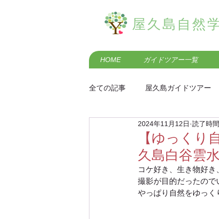
屋久島自然
HOME
ガイドツアー一覧
全ての記事
屋久島ガイドツアー
2024年11月12日
読了時間:
屋久島の歴史・民俗
屋久島
【ゆっくり
久島白谷雲
屋久島羽神の滝エコツアー
コケ好き、生き物好き
撮影が目的だったので
やっぱり自然をゆっく
屋久島黒味岳登山ガイドツアー