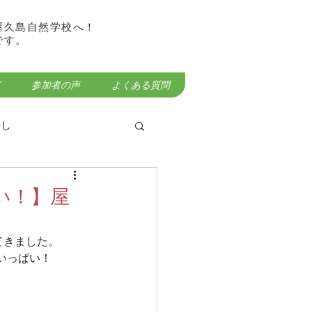
屋久島自然学校へ！
です。
参加者の声
よくある質問
らし
い！】屋
屋久島宮之浦岳登山
てきました。
いっぱい！