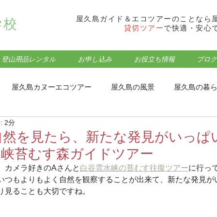
屋久島ガイド＆エコツアーのことなら
学校
貸切ツアー
で快適・安心
登山用品レンタル
お申し込み
お役立ち情報
ブログ
屋久島カヌーエコツアー
屋久島の風景
屋久島の暮
 2分
フォトウォーク･トレッキング
屋久島モッチョム岳登山
自然を見たら、新たな発見がいっぱ
水峡苔むす森ガイドツアー
屋久島屋久杉ランドエコツアー
屋久島観光・登山情報
、カメラ好きのAさんと
白谷雲水峡の苔むす往復ツアー
に行っ
いつもよりもよく自然を観察することが出来て、新たな発見が
り見ることも大切ですね。
屋久島蛇之口の滝エコツアー
屋久島食事処・グルメ