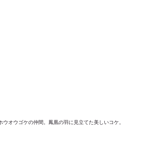
ホウオウゴケの仲間。鳳凰の羽に見立てた美しいコケ。