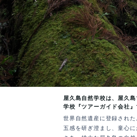
屋久島自然学校は、屋久島
学校『ツアーガイド
会社
』
世界自然遺産に登録された
五感を研ぎ澄まし、童心に