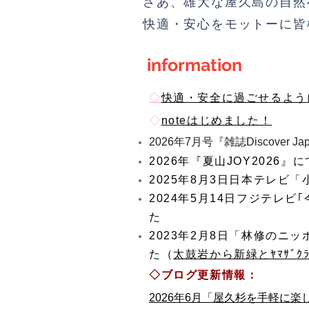
さあ、雄大な屋久島の自
快適・安心をモットーに皆
information
◇
快適・安全に過ごせるよ
◇
noteはじめました！
2026年7月号『雑誌Discover J
2026年『夏山JOY202
2025年8月3日日本テレビ
2024年5月14日フジテレ
た
2023年2月8日「林修の
た（
太鼓岩から新緑とﾔﾏｻﾞｸ
◇ブログ更新情報：
2026年6月「屋久杉を手軽に