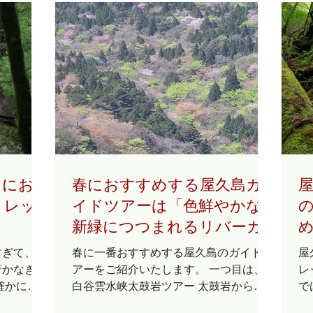
）にお
春におすすめする屋久島ガ
トレッ
イドツアーは「色鮮やかな
新緑につつまれるリバーカ
ヤックツアー」と「太鼓岩
すぎて、
春に一番おすすめする屋久島のガイドツ
屋
からのカラフルな新緑とヤ
行かなき
アーをご紹介いたします。 一つ目は、
レ
確かに縄
マザクラの絶景・白谷雲水
白谷雲水峡太鼓岩ツアー 太鼓岩からの
で
価値があり
眺望はもちろんのこと、この時期は新緑
を
峡ツアー」