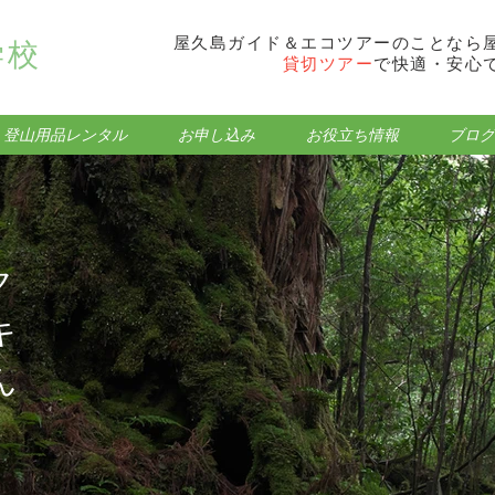
屋久島ガイド＆エコツアーのことなら
学校
貸切ツアー
で快適・安心
登山用品レンタル
お申し込み
お役立ち情報
ブログ
ク
キ
ん