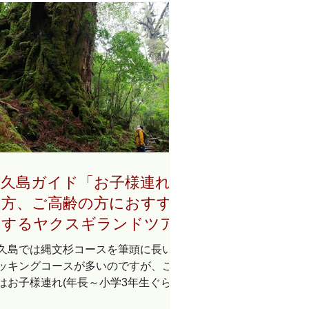
屋久島ガイド「お子様連れ
の方、ご高齢の方におすす
めするヤクスギランドツア
ー・母子杉コース」
久島では縄文杉コースを筆頭に長いト
ッキングコースが多いのですが、ここ
はお子様連れ(年長～小学3年生ぐらい
想定）やご高齢の方（60代～70代）