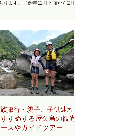
もります。（例年12月下旬から2月頃
で） 今年度は年末年始の大きな寒波
現在でも白谷雲水峡やヤクスギランド
どでは３０ｃｍ以上の積雪が見られま
...
家族旅行・親子、子供連れに
おすすめする屋久島の観光
コースやガイドツアー