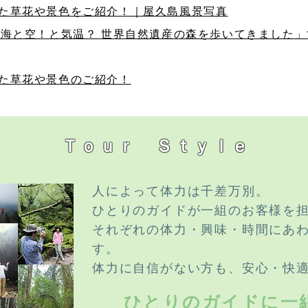
れた草花や景色をご紹介！｜屋久島風景写真
うな海と空！と気温？ 世界自然遺産の森を歩いてきました
れた草花や景色のご紹介！
Ｔｏｕｒ Ｓｔｙｌｅ
人によって体力は千差万別。
ひとりのガイドが一組のお客様を
それぞれの体力・興味・時間にあ
す。
体力に自信がない方も、安心・快
ひとりのガイドに一