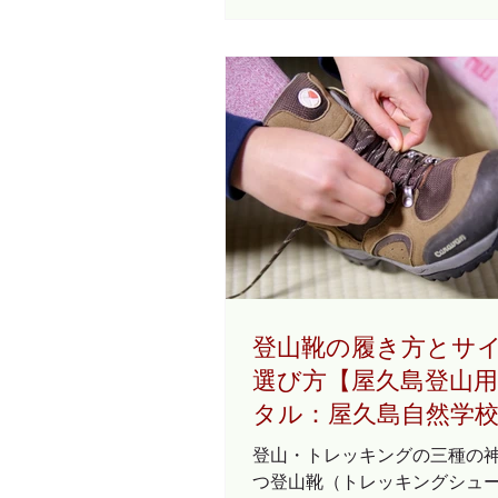
ますが、往復22ｋｍ、10時間
キングとなります。 その為、
ア（高齢者）の方にはおすす
せん。 そこで、今回はシニア
向け）の方におすすめできる
レッキングコースをご紹介い
一つ目はヤクスギランドコース
ギランドは名前の通り、千年
杉を手軽に見ることができる
林です。 屋久杉を見たいので
番にこちらのコースをおすす
屋久杉「母子杉」 こちらのツ
８０分コースを歩き、体力に
登山靴の履き方とサ
ようであれば、「母子杉」・
選び方【屋久島登山
まで足を延ばして歩きます。 
タル：屋久島自然学
ング時間はゆっくり歩いて約
行距離は約2.5ｋｍです。 見
登山・トレッキングの三種の
きる屋久杉は千年杉（名前の通り
つ登山靴（トレッキングシュ
年ぐらいの屋久杉）、三根杉