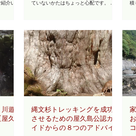
ご紹介いた
ていないかたはちょっと心配です。 こ
積
杉（推定
には登山
こでは縄文杉登山を成功させるために必
ま
齢1800
を履くのも
要な持ち物や現地に住むガイドならでは
で
年）で
出来れば登
のアドバイスをご紹介いたします。 基
な
..
本的には通常の登山装備と変わらないの
す。
ですが、 日本で一番雨が多く降る屋久
島では雨対策がポイント です。 まず最
初にご紹介するのは「登山三種の神器」
とも呼ばれる「ザック」「レインウエ
ア」「登山靴」。 快適・安全な登山を
楽しむために必要な基本的な装備です。
もし、新しく購入するのであればこの3
つの装備です。 ただし、安いものでは
ありませんので、なるべく費用を抑えた
いかたは 登山用品のレンタル などもあ
・川遊
縄文杉トレッキングを成功
りますので検討してみてください。 ザ
【屋久
させるための屋久島公認ガ
ック（リュックサック） ～ザックカバ
イドからの８つのアドバイ
ー内蔵がおすすめ 短時間であればどん
なザックでも大丈夫なのですが、縄文杉