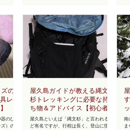
のトレッ
の鮮やかな黄緑色とヤマザクラのピンク
に
正直シニ
色がモザイク模様にまざったカラフルな
す
めいたしま
景色を楽しむことができます。...
で
（高齢者
ご
屋久島のト
たします。
 ヤクス
以上の屋久
屋久杉鑑賞
あれば一
めします。
アーでは
問題がない
イズの
屋久島ガイドが教える縄文
「天柱杉」
用具レン
杉トレッキングに必要な持
トレッキ
校】
ち物＆アドバイス【初心者
３時間、歩
ることがで
向け】
神器のひと
屋久島といえば「縄文杉」と言われるほ
南
1000
ーズ）の履
ど有名ですが、行程は長く、登山に慣れ
ま
（二代目の