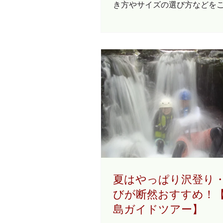
き方やサイズの選び方などを
杉：推定樹齢1100年）、天柱
します。 山登りの初心者の方
樹齢1500年）、仏陀杉（推定樹
靴（トレッキングシューズ）
年）、母子杉（推定樹齢2600
意外と難しいものです。 1．
す。..
山用のソックスを購入しよう！.
夏はやっぱり沢登り
びが断然おすすめ！
島ガイドツアー】