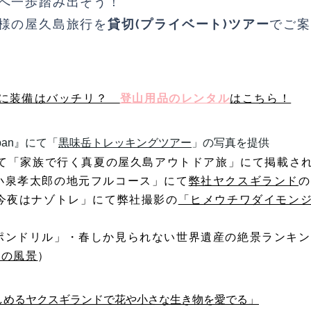
然へ一歩踏み出そう！
様の屋久島旅行を
貸切(プライベート)ツアー
でご案
うに装備はバッチリ？
登山用品のレンタル
はこちら！
apan』にて「
黒味岳トレッキングツアー
」の写真を提供
6』にて「家族で行く真夏の屋久島アウトドア旅」にて掲載さ
「小泉孝太郎の地元フルコース」にて
弊社ヤクスギランド
の
ビ｢今夜はナゾトレ」にて弊社撮影の
「ヒメウチワダイモン
ニッポンドリル」・春しか見られない世界遺産の絶景ランキ
ﾗの風景
）
楽しめるヤクスギランドで花や小さな生き物を愛でる」