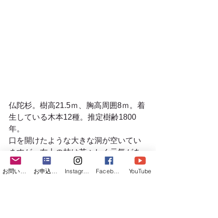
仏陀杉。樹高21.5ｍ、胸高周囲8ｍ。着
生している木本12種。推定樹齢1800
年。 
口を開けたような大きな洞が空いてい
ますが、右上の枝は若々しく元気があ
るようにも見えます。 
お問い合わせフォーム
お申込みフォーム
Instagram
Facebook
YouTube
ただし、これは合体した他の杉の木だ
と言われています。 
ごつごつした木肌が厳しい環境を物語
っています。 