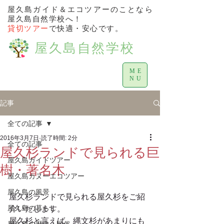
屋久島ガイド＆エコツアーのことなら
屋久島自然学校へ！
貸切ツアー
で快適・安心です。
屋久島自然学校
ME
NU
記事
全ての記事
2016年3月7日
読了時間: 2分
全ての記事
屋久杉ランドで見られる巨
屋久島ガイドツアー
樹・著名木
屋久島カヌーエコツアー
屋久島の風景
屋久杉ランドで見られる屋久杉をご紹
屋久島の暮らし
介いたします。 
屋久杉と言えば、縄文杉があまりにも