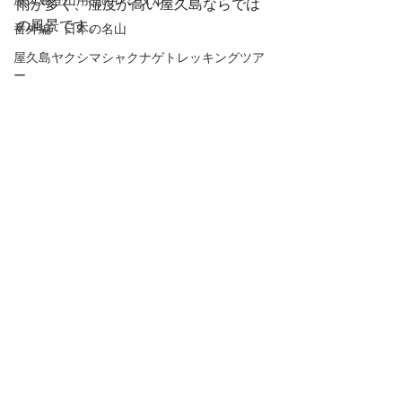
屋久島登山用品のレンタル
雨が多く、湿度が高い屋久島ならでは
の風景です。 
番外編 日本の名山
屋久島ヤクシマシャクナゲトレッキングツア
ー