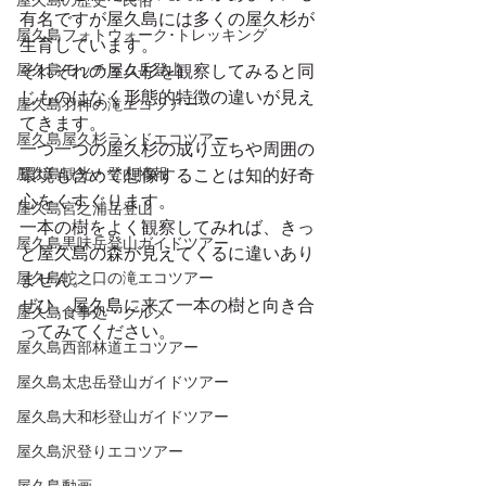
屋久島の歴史・民俗
有名ですが屋久島には多くの屋久杉が
屋久島フォトウォーク･トレッキング
生育しています。 
屋久島モッチョム岳登山
それぞれの屋久杉を観察してみると同
じものはなく形態的特徴の違いが見え
屋久島羽神の滝エコツアー
てきます。 
屋久島屋久杉ランドエコツアー
一つ一つの屋久杉の成り立ちや周囲の
屋久島観光・登山情報
環境も含めて想像することは知的好奇
心をくすぐります。 
屋久島宮之浦岳登山
一本の樹をよく観察してみれば、きっ
屋久島黒味岳登山ガイドツアー
と屋久島の森が見えてくるに違いあり
屋久島蛇之口の滝エコツアー
ません。 
ぜひ、屋久島に来て一本の樹と向き合
屋久島食事処・グルメ
ってみてください。  
屋久島西部林道エコツアー
屋久島太忠岳登山ガイドツアー
屋久島大和杉登山ガイドツアー
屋久島沢登りエコツアー