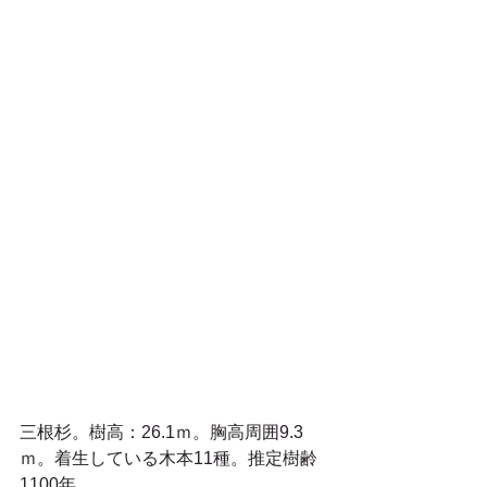
三根杉。樹高：26.1ｍ。胸高周囲9.3
ｍ。着生している木本11種。推定樹齢
1100年。 