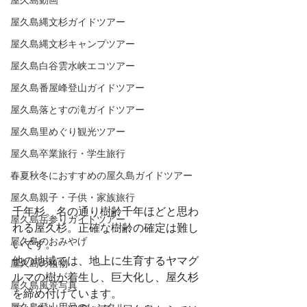
屋久島動画
屋久島縄文杉ガイドツアー
屋久島縄文杉キャンプツアー
屋久島白谷雲水峡エコツアー
屋久島番屋峰登山ガイドツアー
屋久島落とすの滝ガイドツアー
屋久島里めぐり観光ツアー
屋久島卒業旅行・学生旅行
春夏秋冬におすすめの屋久島ガイドツアー
屋久島親子・子供・家族旅行
千年杉。名の通り樹齢千年ほどと思わ
屋久島岳参りガイドツアー
れる屋久杉。正確な樹齢の確定は難し
屋久島のおみやげ
いです。 
他の地域では、地上に生育するヤマグ
屋久島の植物
ルマの樹が着生し、巨大化し、屋久杉
屋久島風景写真
を締め付けています。 