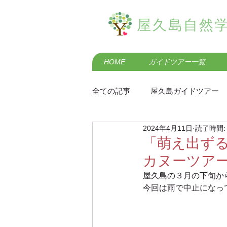
屋久島自然
HOME
ガイドツアー一覧
全ての記事
屋久島ガイドツアー
2024年4月11日
読了時間:
屋久島の歴史・民俗
屋久島
「萌え出ず
カヌーツア
屋久島羽神の滝エコツアー
屋久島の３月の下旬か
今回は雨で中止になっ
屋久島黒味岳登山ガイドツアー