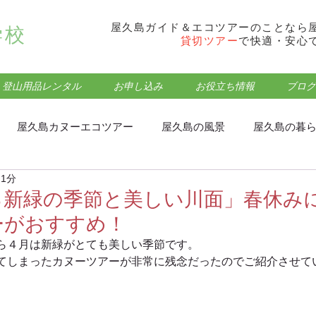
屋久島ガイド＆エコツアーのことなら
学校
貸切ツアー
で快適・安心
登山用品レンタル
お申し込み
お役立ち情報
ブログ
屋久島カヌーエコツアー
屋久島の風景
屋久島の暮
 1分
フォトウォーク･トレッキング
屋久島モッチョム岳登山
る新緑の季節と美しい川面」春休み
ーがおすすめ！
屋久島屋久杉ランドエコツアー
屋久島観光・登山情報
ら４月は新緑がとても美しい季節です。
てしまったカヌーツアーが非常に残念だったのでご紹介させて
屋久島蛇之口の滝エコツアー
屋久島食事処・グルメ