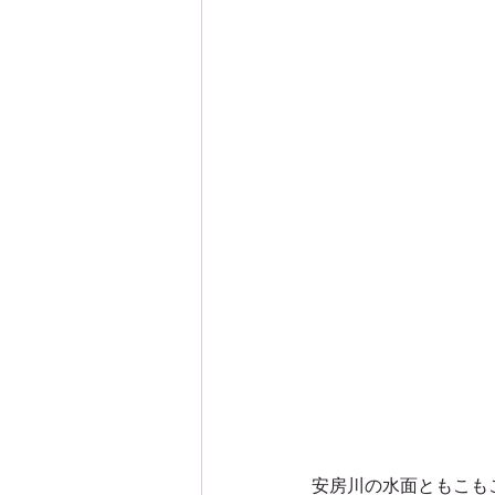
屋久島西部林道エコツアー
屋久島沢登りエコツアー
屋
屋久島白谷雲水峡エコツアー
屋久島里めぐり観光ツアー
屋久島親子・子供・家族旅行
安房川の水面ともこも