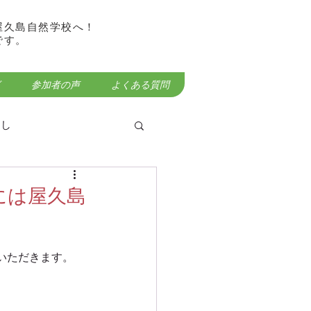
屋久島自然学校へ！
です。
参加者の声
よくある質問
らし
には屋久島
屋久島宮之浦岳登山
いただきます。