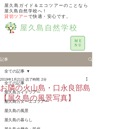
屋久島ガイド＆エコツアーのことなら
屋久島自然学校へ！
貸切ツアー
で快適・安心です。
屋久島自然学校
ME
NU
記事
全ての記事
2019年1月21日
読了時間: 2分
全ての記事
お隣の火山島・口永良部島
屋久島ガイドツアー
【屋久島の風景写真】
屋久島カヌーエコツアー
屋久島の風景
屋久島の暮らし