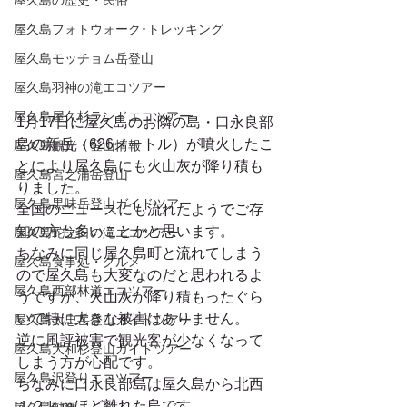
屋久島の歴史・民俗
屋久島フォトウォーク･トレッキング
屋久島モッチョム岳登山
屋久島羽神の滝エコツアー
屋久島屋久杉ランドエコツアー
1月17日に屋久島のお隣の島・口永良部
島の新岳（626メートル）が噴火したこ
屋久島観光・登山情報
とにより屋久島にも火山灰が降り積も
屋久島宮之浦岳登山
りました。
屋久島黒味岳登山ガイドツアー
全国のニュースにも流れたようでご存
知の方も多いことかと思います。
屋久島蛇之口の滝エコツアー
ちなみに同じ屋久島町と流れてしまう
屋久島食事処・グルメ
ので屋久島も大変なのだと思われるよ
屋久島西部林道エコツアー
うですが、火山灰が降り積もったぐら
いで特に大きな被害はありません。
屋久島太忠岳登山ガイドツアー
逆に風評被害で観光客が少なくなって
屋久島大和杉登山ガイドツアー
しまう方が心配です。
屋久島沢登りエコツアー
ちなみに口永良部島は屋久島から北西
１２ｋｍほど離れた島です。