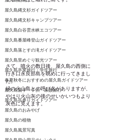
屋久島動画
屋久島縄文杉ガイドツアー
屋久島縄文杉キャンプツアー
屋久島白谷雲水峡エコツアー
屋久島番屋峰登山ガイドツアー
屋久島落とすの滝ガイドツアー
屋久島里めぐり観光ツアー
さて、噴火の数日後、屋久島の西側に
屋久島卒業旅行・学生旅行
行き口永良部島を眺めに行ってきまし
春夏秋冬におすすめの屋久島ガイドツアー
た。
緑の火山島との呼び名がありますが、
屋久島親子・子供・家族旅行
やはり火山灰の後のせいかいつもより
屋久島岳参りガイドツアー
灰色に見えます。
屋久島のおみやげ
屋久島の植物
屋久島風景写真